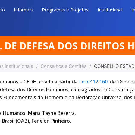
cio
Informes
Programas e Projetos
Institucional
I
 DE DEFESA DOS DIREITOS 
s institucionais
/
Conselhos e Comitês
/
CONSELHO ESTAD
umanos – CEDH, criado a partir da
Lei nº 12.160
, de 28 de 
 defesa dos Direitos Humanos, consagrados na Constituição 
es Fundamentais do Homem e na Declaração Universal dos 
tos Humanos, Maria Tayne Bezerra.
Brasil (OAB), Fenelon Pinheiro.