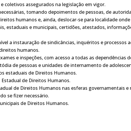
s e coletivos assegurados na legislação em vigor
.
r necessárias, tomando depoimentos de pessoas, de autorida
ireitos humanos e, ainda, deslocar-se para localidade onde 
rais, estaduais e municipais, certidões, atestados, informa
nível a instauração de sindicâncias, inquéritos e processos 
 direitos humanos
.
, exames e inspeções, com acesso a todas as dependências
d
tódia de pessoas e unidades de internamento de adolesce
nos estaduais de Direitos Humanos
.
 Estadual de Direitos Humanos
.
 estadual de Direitos Humanos nas esferas governamentais 
do se fizer necessário
.
Municipais de Direitos Humanos
.