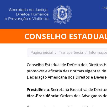
Ir
Iní
para
o
conteúdo
CONSELHO ESTADUAL
Página inicial
/
Transparência
/
Informaçõe
Conselho Estadual de Defesa dos Direitos H
promover a eficácia das normas vigentes de
Declaração Americana dos Direitos e Dever
Presidência
: Secretaria Executiva de Direi
Vice-Presidência
: Ordem dos Advogados do 