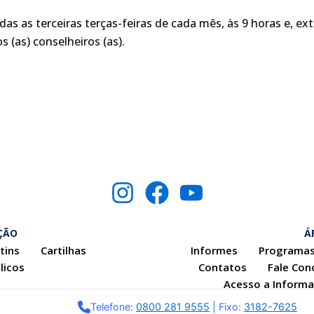
as as terceiras terças-feiras de cada mês, às 9 horas e, 
 (as) conselheiros (as).
I
F
Y
n
a
o
s
c
u
ÇÃO
Á
tins
Cartilhas
Informes
Programas
t
e
t
licos
Contatos
Fale Con
a
b
u
Acesso a Inform
g
o
b
Telefone:
0800 281 9555
| Fixo:
3182-7625