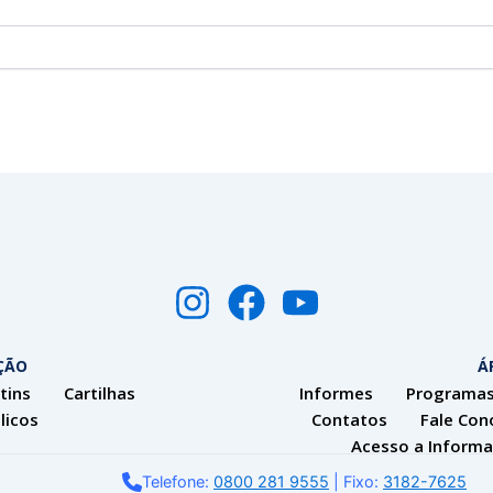
I
F
Y
n
a
o
s
c
u
ÇÃO
Á
tins
Cartilhas
Informes
Programas
t
e
t
licos
Contatos
Fale Con
a
b
u
Acesso a Inform
g
o
b
Telefone:
0800 281 9555
| Fixo:
3182-7625