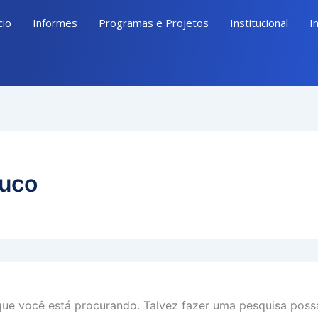
cio
Informes
Programas e Projetos
Institucional
I
uco
ue você está procurando. Talvez fazer uma pesquisa possa